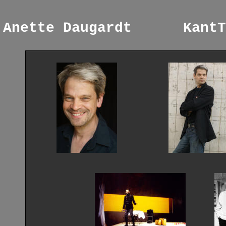
Anette Daugardt
KantT